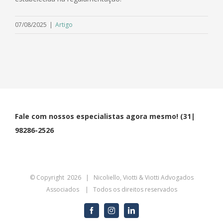
07/08/2025
|
Artigo
Fale com nossos especialistas agora mesmo! (31|
98286-2526
© Copyright
2026 | Nicoliello, Viotti & Viotti Advogados
Associados | Todos os direitos reservados
facebook
instagram
linkedin