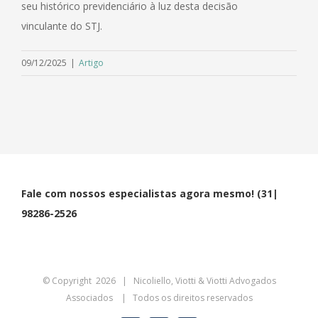
seu histórico previdenciário à luz desta decisão
vinculante do STJ.
09/12/2025
|
Artigo
Fale com nossos especialistas agora mesmo! (31|
98286-2526
© Copyright
2026 | Nicoliello, Viotti & Viotti Advogados
Associados | Todos os direitos reservados