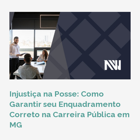
Injustiça na Posse: Como
Garantir seu Enquadramento
Correto na Carreira Pública em
MG