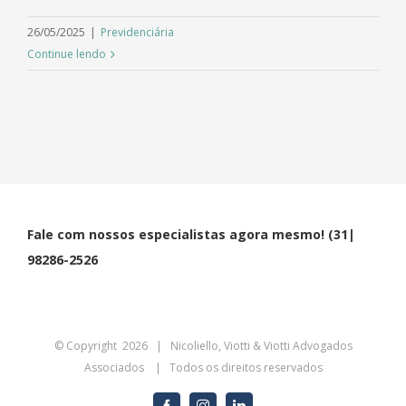
26/05/2025
|
Previdenciária
Continue lendo
Fale com nossos especialistas agora mesmo! (31|
98286-2526
© Copyright
2026 | Nicoliello, Viotti & Viotti Advogados
Associados | Todos os direitos reservados
facebook
instagram
linkedin